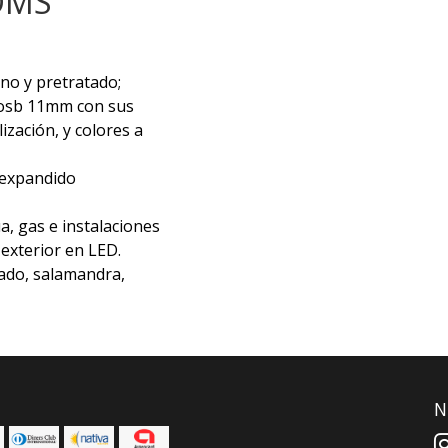
OMS
no y pretratado;
e osb 11mm con sus
zación, y colores a
o expandido
a, gas e instalaciones
y exterior en LED.
nado, salamandra,
N