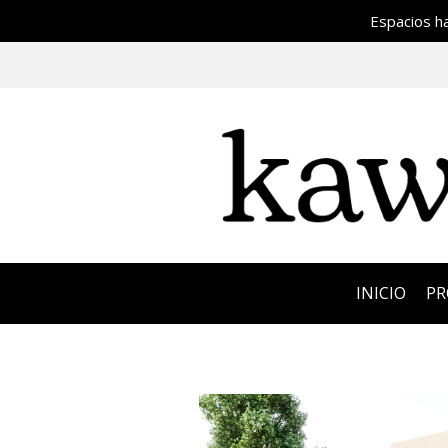
Espacios h
INICIO
P