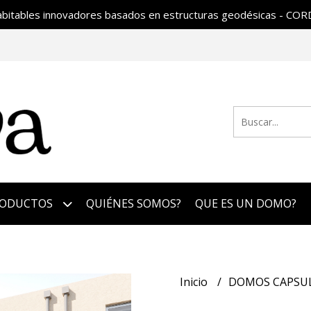
abitables innovadores basados en estructuras geodésicas - CO
RODUCTOS
QUIÉNES SOMOS?
QUE ES UN DOMO?
Inicio
DOMOS CAPSU